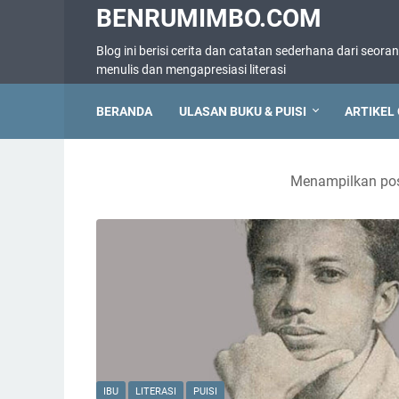
BENRUMIMBO.COM
Blog ini berisi cerita dan catatan sederhana dari seora
menulis dan mengapresiasi literasi
BERANDA
ULASAN BUKU & PUISI
ARTIKEL 
Menampilkan pos
IBU
LITERASI
PUISI