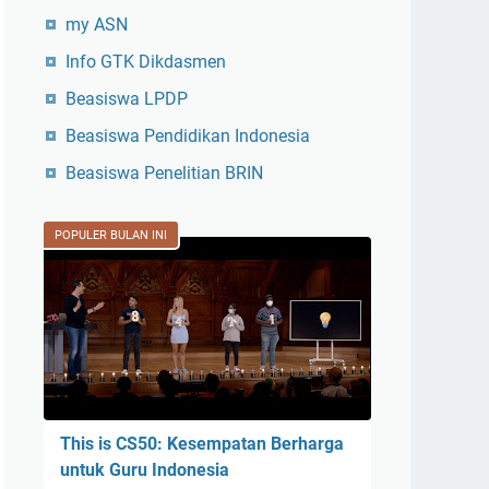
my ASN
Info GTK Dikdasmen
Beasiswa LPDP
Beasiswa Pendidikan Indonesia
Beasiswa Penelitian BRIN
POPULER BULAN INI
This is CS50: Kesempatan Berharga
untuk Guru Indonesia