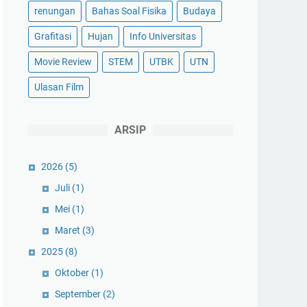
renungan
Bahas Soal Fisika
Budaya
Grafitasi
Hujan
Info Universitas
Movie Review
STEM
UTBK
UTN
Ulasan Film
ARSIP
2026
(5)
Juli
(1)
Mei
(1)
Maret
(3)
2025
(8)
Oktober
(1)
September
(2)