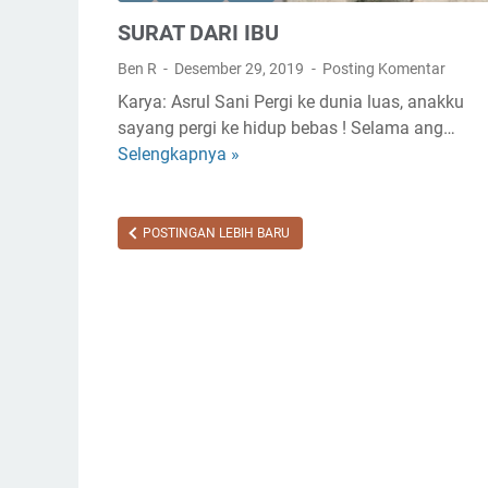
SURAT DARI IBU
Ben R
Desember 29, 2019
Posting Komentar
Karya: Asrul Sani Pergi ke dunia luas, anakku
sayang pergi ke hidup bebas ! Selama ang…
Selengkapnya »
S
U
R
A
POSTINGAN LEBIH BARU
T
D
A
R
I
I
B
U