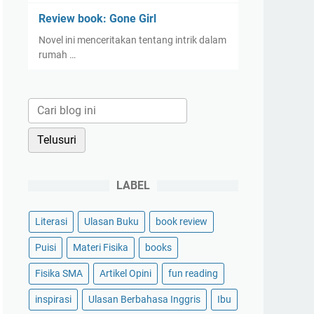
Review book: Gone Girl
Novel ini menceritakan tentang intrik dalam
rumah …
LABEL
Literasi
Ulasan Buku
book review
Puisi
Materi Fisika
books
Fisika SMA
Artikel Opini
fun reading
inspirasi
Ulasan Berbahasa Inggris
Ibu