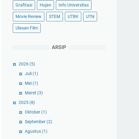
Grafitasi
Hujan
Info Universitas
Movie Review
STEM
UTBK
UTN
Ulasan Film
ARSIP
2026
(5)
Juli
(1)
Mei
(1)
Maret
(3)
2025
(8)
Oktober
(1)
September
(2)
Agustus
(1)