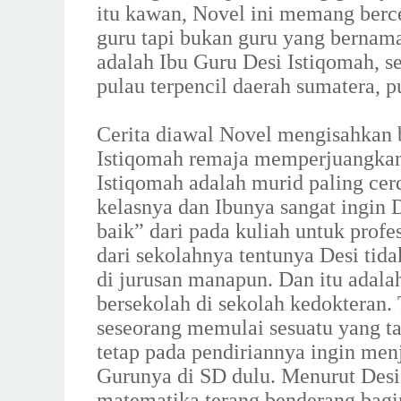
itu kawan, Novel ini memang berce
guru tapi bukan guru yang bernam
adalah Ibu Guru Desi Istiqomah, 
pulau terpencil daerah sumatera,
Cerita diawal Novel mengisahkan
Istiqomah remaja memperjuangkan 
Istiqomah adalah murid paling ce
kelasnya dan Ibunya sangat ingin D
baik” dari pada kuliah untuk profe
dari sekolahnya tentunya Desi tid
di jurusan manapun. Dan itu adala
bersekolah di sekolah kedokteran. 
seseorang memulai sesuatu yang ta
tetap pada pendiriannya ingin menj
Gurunya di SD dulu. Menurut Desi
matematika terang benderang bagin