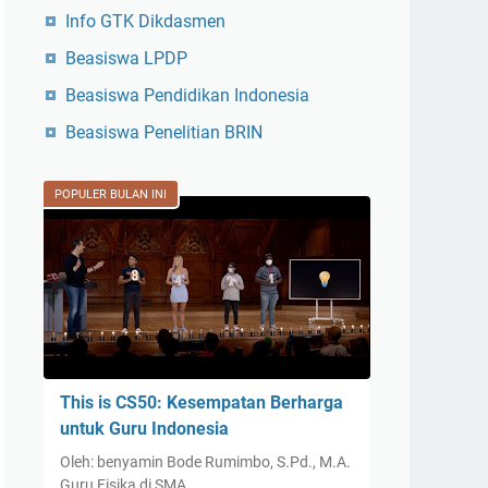
Info GTK Dikdasmen
Beasiswa LPDP
Beasiswa Pendidikan Indonesia
Beasiswa Penelitian BRIN
POPULER BULAN INI
This is CS50: Kesempatan Berharga
untuk Guru Indonesia
Oleh: benyamin Bode Rumimbo, S.Pd., M.A.
Guru Fisika di SMA…