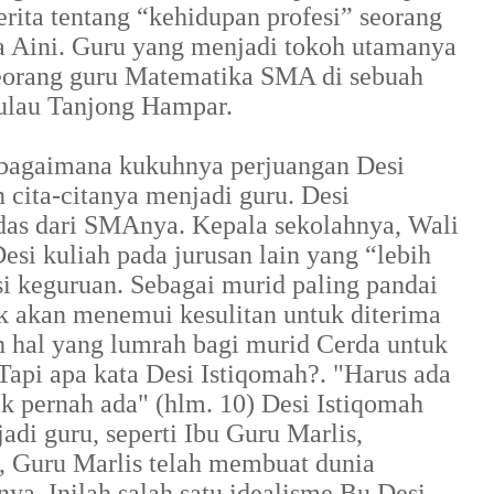
rita tentang “kehidupan profesi” seorang
a Aini. Guru yang menjadi tokoh utamanya
seorang guru Matematika SMA di sebuah
 pulau Tanjong Hampar.
 bagaimana kukuhnya perjuangan Desi
cita-citanya menjadi guru. Desi
rdas dari SMAnya. Kepala sekolahnya, Wali
esi kuliah pada jurusan lain yang “lebih
si keguruan. Sebagai murid paling pandai
ak akan menemui kesulitan untuk diterima
h hal yang lumrah bagi murid Cerda untuk
Tapi apa kata Desi Istiqomah?. "Harus ada
k pernah ada" (hlm. 10) Desi Istiqomah
adi guru, seperti Ibu Guru Marlis,
, Guru Marlis telah membuat dunia
ya. Inilah salah satu idealisme Bu Desi