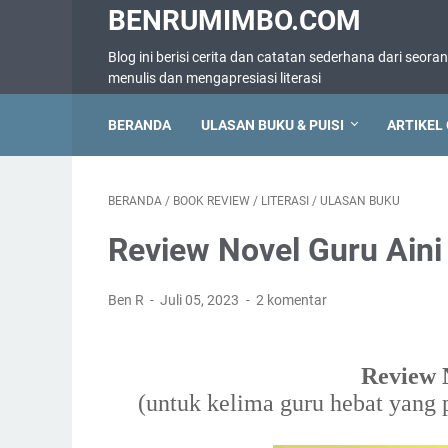
BENRUMIMBO.COM
Blog ini berisi cerita dan catatan sederhana dari seora
menulis dan mengapresiasi literasi
BERANDA
ULASAN BUKU & PUISI
ARTIKEL 
BERANDA
/
BOOK REVIEW
/
LITERASI
/
ULASAN BUKU
Review Novel Guru Aini
Ben R
Juli 05, 2023
2 komentar
Review 
(untuk kelima guru hebat yang