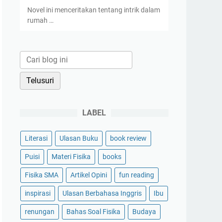
Novel ini menceritakan tentang intrik dalam
rumah …
LABEL
Literasi
Ulasan Buku
book review
Puisi
Materi Fisika
books
Fisika SMA
Artikel Opini
fun reading
inspirasi
Ulasan Berbahasa Inggris
Ibu
renungan
Bahas Soal Fisika
Budaya