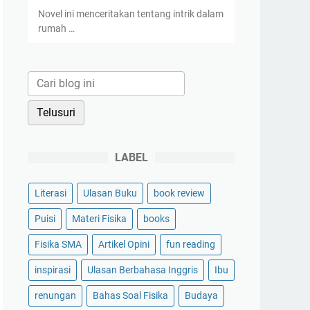
Novel ini menceritakan tentang intrik dalam
rumah …
LABEL
Literasi
Ulasan Buku
book review
Puisi
Materi Fisika
books
Fisika SMA
Artikel Opini
fun reading
inspirasi
Ulasan Berbahasa Inggris
Ibu
renungan
Bahas Soal Fisika
Budaya