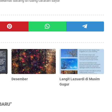
 Selamat datang di ruang catatan saya!
Desember
Langit Lazuardi di Musim
Gugur
BARU"