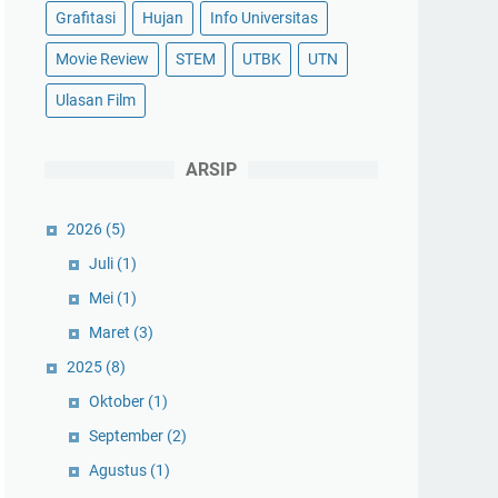
Grafitasi
Hujan
Info Universitas
Movie Review
STEM
UTBK
UTN
Ulasan Film
ARSIP
2026
(5)
Juli
(1)
Mei
(1)
Maret
(3)
2025
(8)
Oktober
(1)
September
(2)
Agustus
(1)